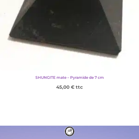
SHUNGITE mate – Pyramide de 7 cm
45,00
€
ttc