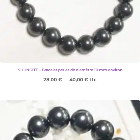
SHUNGITE – Bracelet perles de diamètre 10 mm environ
Plage
28,00
€
–
40,00
€
ttc
de
prix :
28,00 €
à
40,00 €