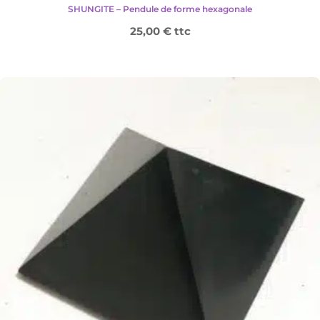
SHUNGITE – Pendule de forme hexagonale
25,00
€
ttc