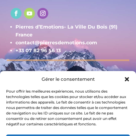
Pierres d’Emotions- La Ville Du Bois (91)
France
contact@pierresdemotions.com
+33 07 82 96 56 13
Gérer le consentement
Contact
Mentions légales et RGPD
Pour offrir les meilleures expériences, nous utilisons des
Livraison et Conditions générales de vente
technologies telles que les cookies pour stocker et/ou accéder aux
informations des appareils. Le fait de consentir à ces technologies
nous permettra de traiter des données telles que le comportement
S'inscrire à la newsletter
de navigation ou les ID uniques sur ce site. Le fait de ne pas
consentir ou de retirer son consentement peut avoir un effet
négatif sur certaines caractéristiques et fonctions.