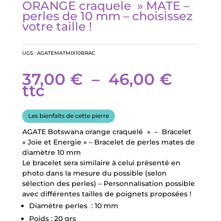
ORANGE craquele » MATE –
perles de 10 mm – choisissez
votre taille !
UGS :
AGATEMATMIX10BRAC
Plage
37,00
€
–
46,00
€
de
ttc
prix :
37,00
Les bienfaits de cette pierre
à
46,00
AGATE Botswana orange craquelé » – Bracelet
« Joie et Energie » – Bracelet de perles mates de
diamètre 10 mm
Le bracelet sera similaire à celui présenté en
photo dans la mesure du possible (selon
sélection des perles) – Personnalisation possible
avec différentes tailles de poignets proposées !
Diamètre perles : 10 mm
Poids : 20 grs