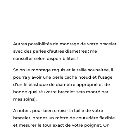
DU
BOTSWANA
ORANGE
craquele
"
MATE
-
Autres possibilités de montage de votre bracelet
perles
avec des perles d’autres diamètres : me
de
consulter selon disponibilités !
10
Selon le montage requis et la taille souhaitée, il
mm
-
pourra y avoir une perle cache nœud et l’usage
choisissez
d’un fil élastique de diamètre approprié et de
votre
bonne qualité (votre bracelet sera monté par
taille
mes soins).
!
A noter : pour bien choisir la taille de votre
bracelet, prenez un mètre de couturière flexible
et mesurer le tour exact de votre poignet, On