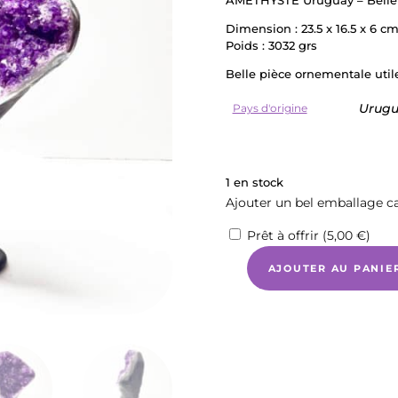
Dimension : 23.5 x 16.5 x 6 c
Poids : 3032 grs
Belle pièce ornementale util
Urug
Pays d'origine
1 en stock
Ajouter un bel emballage c
Prêt à offrir (
5,00
€
)
AJOUTER AU PANIE
quantité
de
AMETHYSTE
Uruguay
-
Belle