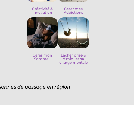
Créativité &
Gérer mes
Innovation
Addictions
Gérer mon
Lâcher prise &
Sommeil
diminuer sa
charge mentale
ersonnes de passage en région