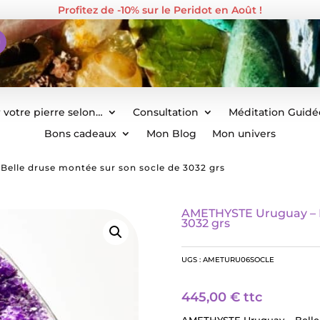
Profitez de -10% sur le Peridot en Août !
 votre pierre selon…
Consultation
Méditation Guidé
Bons cadeaux
Mon Blog
Mon univers
elle druse montée sur son socle de 3032 grs
AMETHYSTE Uruguay – Be
3032 grs
UGS :
AMETURU06SOCLE
445,00
€
ttc
AMETHYSTE Uruguay – Belle 