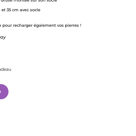
m et 35 cm avec socle
e pour recharger également vos pierres !
uay
adeau
R