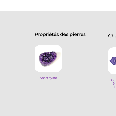
Propriétés des pierres
Ch
Améthyste
C6 
(v
i