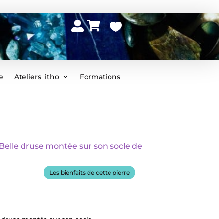



e
Ateliers litho
Formations
lle druse montée sur son socle de
Les bienfaits de cette pierre
druse montée sur son socle