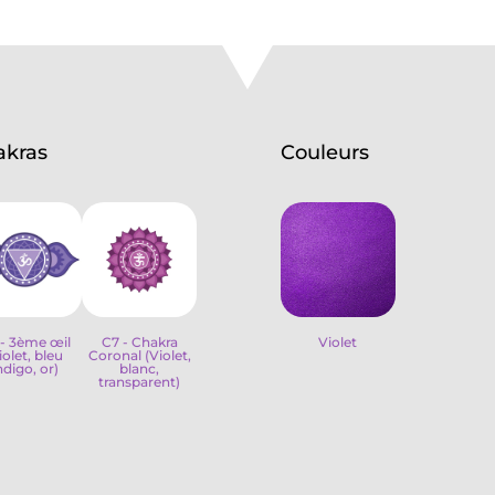
akras
Couleurs
- 3ème œil
C7 - Chakra
Violet
iolet, bleu
Coronal (Violet,
ndigo, or)
blanc,
transparent)