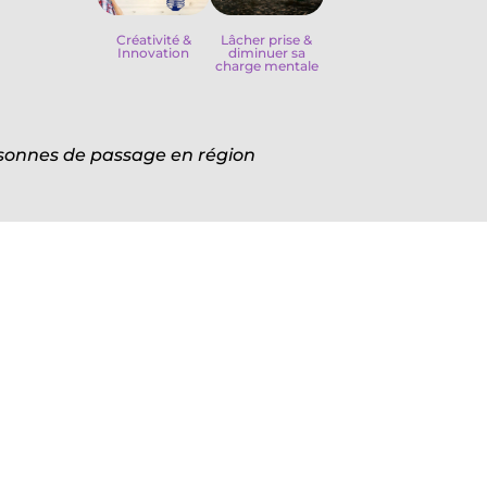
Créativité &
Lâcher prise &
Innovation
diminuer sa
charge mentale
ersonnes de passage en région