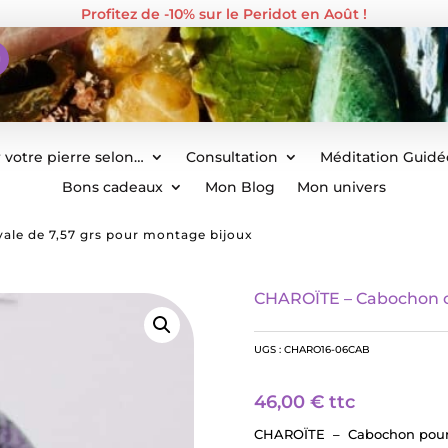
Profitez de -10% sur le Peridot en Août !
 votre pierre selon…
Consultation
Méditation Guidé
Bons cadeaux
Mon Blog
Mon univers
le de 7,57 grs pour montage bijoux
CHAROÏTE – Cabochon ov
UGS :
CHARO16-06CAB
46,00
€
ttc
CHAROÏTE – Cabochon pour u