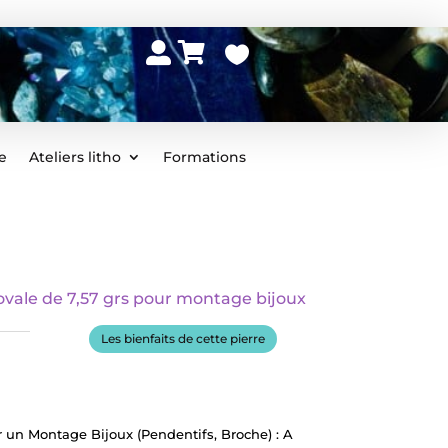



e
Ateliers litho
Formations
ale de 7,57 grs pour montage bijoux
Les bienfaits de cette pierre
n Montage Bijoux (Pendentifs, Broche) : A