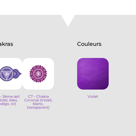
grs
pour
montage
bijoux
akras
Couleurs
- 3ème œil
C7 - Chakra
Violet
iolet, bleu
Coronal (Violet,
ndigo, or)
blanc,
transparent)