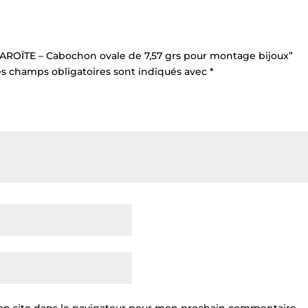
“CHAROÏTE – Cabochon ovale de 7,57 grs pour montage bijoux”
es champs obligatoires sont indiqués avec
*
n site dans le navigateur pour mon prochain commentaire.