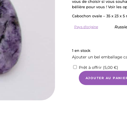
vous de choisir si vous souh
bélière pour vous ! Voir les o
Cabochon ovale – 35 x 23 x 5
Russi
Pays d'origine
1 en stock
Ajouter un bel emballage c
Prêt à offrir (
5,00
€
)
AJOUTER AU PANIE
quantité
de
CHAROÏTE
-
Cabochon
ovale
de
7,57