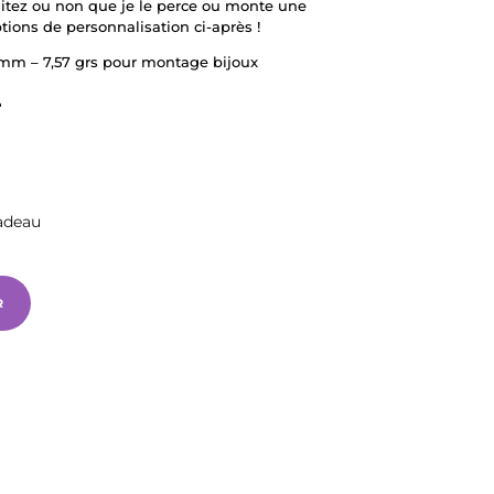
aitez ou non que je le perce ou monte une
ptions de personnalisation ci-après !
 mm – 7,57 grs pour montage bijoux
e
adeau
R