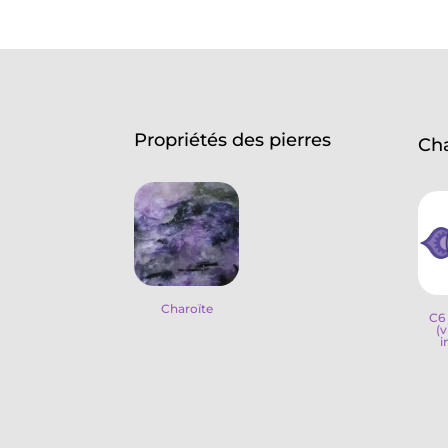
Propriétés des pierres
Ch
Charoïte
C6 
(v
i