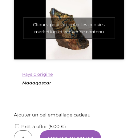
Cliquez pour accepter les cookies
marketing et activer ce contenu
Pays d'origine
Madagascar
Ajouter un bel emballage cadeau
Prêt à offrir (
5,00
€
)
quantité