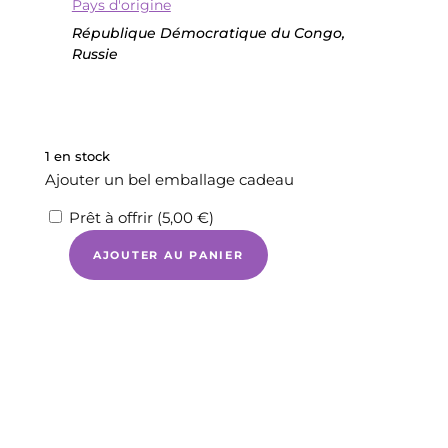
Pays d'origine
République Démocratique du Congo,
Russie
1 en stock
Ajouter un bel emballage cadeau
Prêt à offrir (
5,00
€
)
AJOUTER AU PANIER
quantité
de
MALACHITE
-
Très
joli
pendentif
de