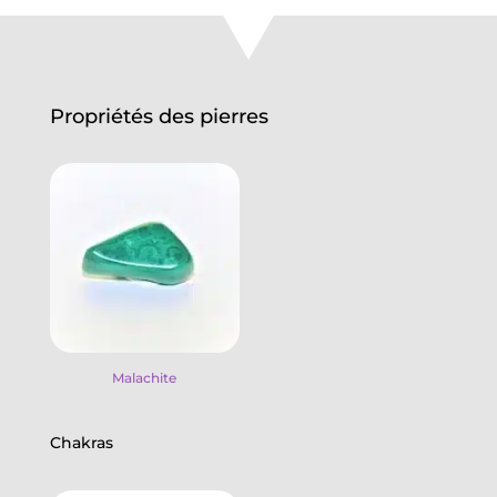
forme
triangulaire
monté
sur
Argent
Propriétés des pierres
925/1000
Malachite
Chakras