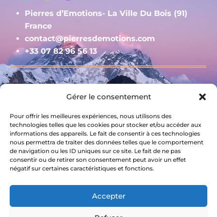
Pierres d’Emotions- La Ville Du Bois (91)
France
contact@pierresdemotions.com
+33 07 82 96 56 13
Gérer le consentement
Contact
Mentions légales et RGPD
Pour offrir les meilleures expériences, nous utilisons des
Livraison et Conditions générales de vente
technologies telles que les cookies pour stocker et/ou accéder aux
informations des appareils. Le fait de consentir à ces technologies
nous permettra de traiter des données telles que le comportement
S'inscrire à la newsletter
de navigation ou les ID uniques sur ce site. Le fait de ne pas
consentir ou de retirer son consentement peut avoir un effet
négatif sur certaines caractéristiques et fonctions.
Accepter