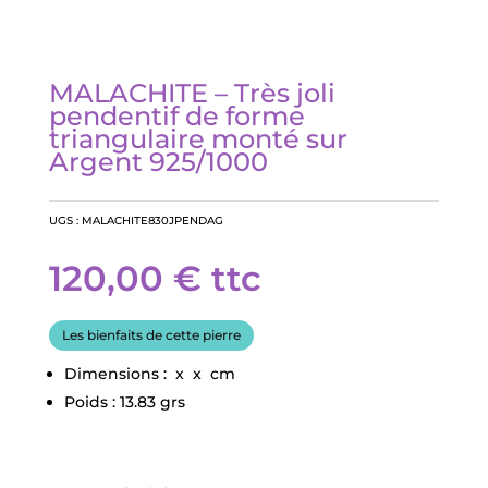
MALACHITE – Très joli
pendentif de forme
triangulaire monté sur
Argent 925/1000
UGS :
MALACHITE830JPENDAG
120,00
€
ttc
Les bienfaits de cette pierre
Dimensions : x x cm
Poids : 13.83 grs