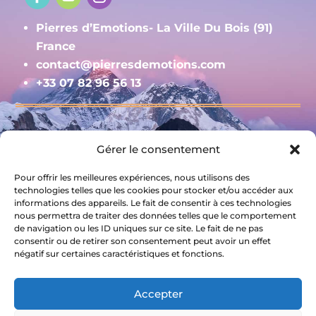
Pierres d’Emotions- La Ville Du Bois (91)
France
contact@pierresdemotions.com
+33 07 82 96 56 13
Gérer le consentement
Contact
Mentions légales et RGPD
Pour offrir les meilleures expériences, nous utilisons des
Livraison et Conditions générales de vente
technologies telles que les cookies pour stocker et/ou accéder aux
informations des appareils. Le fait de consentir à ces technologies
nous permettra de traiter des données telles que le comportement
S'inscrire à la newsletter
de navigation ou les ID uniques sur ce site. Le fait de ne pas
consentir ou de retirer son consentement peut avoir un effet
négatif sur certaines caractéristiques et fonctions.
Accepter