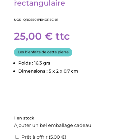
rectangulaire
UGS :
QROSE01PENDREC-01
25,00
€
ttc
Les bienfaits de cette pierre
Poids : 16.3 grs
Dimensions : 5 x 2 x 0.7 cm
1 en stock
Ajouter un bel emballage cadeau
Prêt à offrir (
5,00
€
)